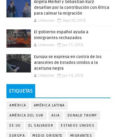
Angela Merkel y Sebastian Kurz
desafían por la contribución con África
para calmar la migración
Unknown
Sept 20, 2018
El gobierno español ayuda a
inmigrantes rechazados
Unknown
Jun 17, 2018
Europa se expresa en contra de los
aranceles de Estados Unidos a la
aceituna negra
Unknown
Jun 14, 2018
ETIQUETAS
AMÉRICA
AMÉRICA LATINA
AMÉRICA DEL SUR
ASIA
DONALD TRUMP
EE.UU
EL SALVADOR
ESTADOS UNIDOS
EUROPA
MEDIO ORIENTE
MIGRANTES