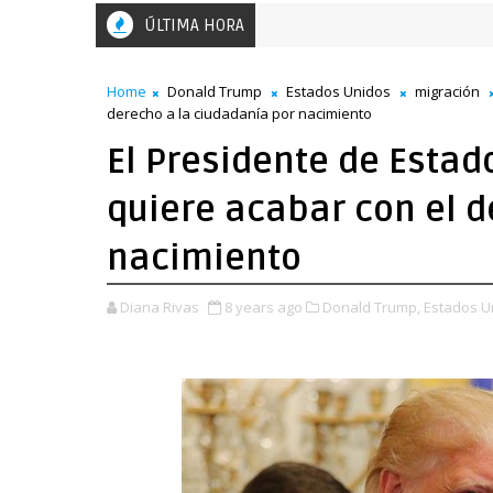
ÚLTIMA HORA
lvador: miles de mujeres marchan en la capital por sus derechos
Home
Donald Trump
Estados Unidos
migración
derecho a la ciudadanía por nacimiento
El Presidente de Esta
quiere acabar con el d
nacimiento
Diana Rivas
8 years ago
Donald Trump,
Estados U