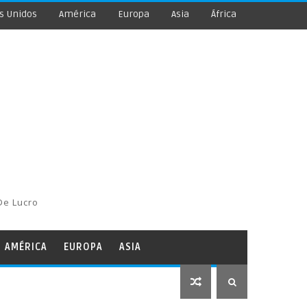
s Unidos
América
Europa
Asia
África
De Lucro
AMÉRICA
EUROPA
ASIA