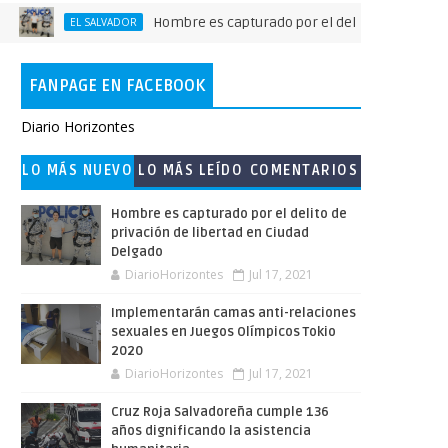
Hombre es capturado por el delito de privación de li
EL SALVADOR
FANPAGE EN FACEBOOK
Diario Horizontes
LO MÁS NUEVO
LO MÁS LEÍDO
COMENTARIOS
Hombre es capturado por el delito de
privación de libertad en Ciudad
Delgado
DiarioHorizontes
Jul 17, 2021
Implementarán camas anti-relaciones
sexuales en Juegos Olímpicos Tokio
2020
DiarioHorizontes
Jul 17, 2021
Cruz Roja Salvadoreña cumple 136
años dignificando la asistencia