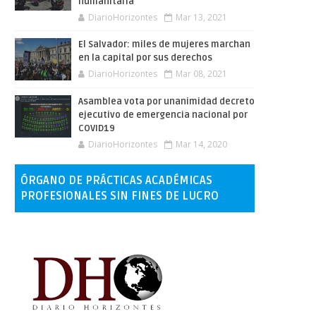
humanitaria
DiarioHorizontes
Mar 13, 2021
El Salvador: miles de mujeres marchan
en la capital por sus derechos
DiarioHorizontes
Mar 08, 2021
Asamblea vota por unanimidad decreto
ejecutivo de emergencia nacional por
COVID19
DiarioHorizontes
Mar 14, 2020
ÓRGANO DE PRÁCTICAS ACADÉMICAS
PROFESIONALES SIN FINES DE LUCRO