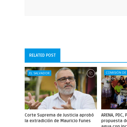
RELATED POST
COMISIÓN DE
EL SALVADOR
CLIMÁTICO
Corte Suprema de Justicia aprobó
ARENA, PDC,
la extradición de Mauricio Funes
propuesta de
agua con inc