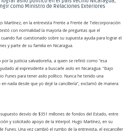
ograr asilo político en el país vecino Nicaragua,
ungir como Ministro de Relaciones Exteriores
go Martínez, en la entrevista Frente a Frente de Telecorporación
testó con normalidad la mayoría de preguntas que el
e cuando fue cuestionado sobre su supuesta ayuda para lograr el
unes y parte de su familia en Nicaragua.
por la justicia salvadoreña, a quien se refirió como “esa
udado al expresidente a buscarle asilo en Nicaragua. “Bajo
io Funes para tener asilo político. Nunca he tenido una
en nada desde que yo dejé la cancillería”, exclamó de manera
 supuesto desvío de $351 millones de fondos del Estado, entre
dición y solicitado apoyo de la Interpol. Hugo Martínez, en su
 Funes. Una vez cambió el rumbo de la entrevista, el excanciller