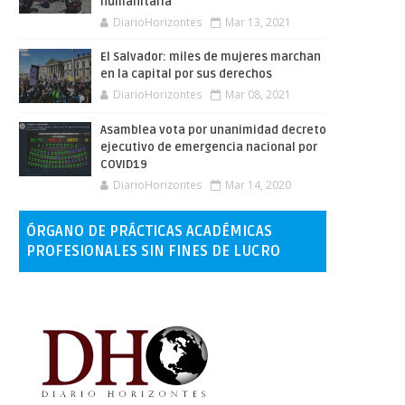
humanitaria
DiarioHorizontes
Mar 13, 2021
El Salvador: miles de mujeres marchan
en la capital por sus derechos
DiarioHorizontes
Mar 08, 2021
Asamblea vota por unanimidad decreto
ejecutivo de emergencia nacional por
COVID19
DiarioHorizontes
Mar 14, 2020
ÓRGANO DE PRÁCTICAS ACADÉMICAS
PROFESIONALES SIN FINES DE LUCRO