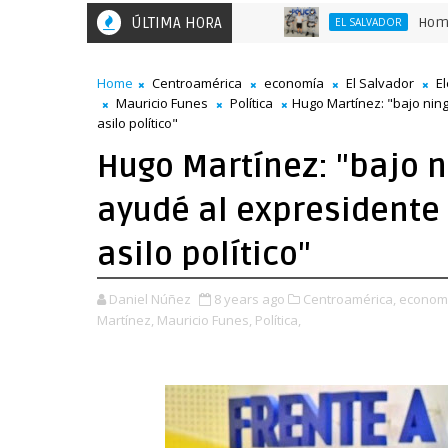
ÚLTIMA HORA
Hombre es c
EL SALVADOR
Home
Centroamérica
economía
El Salvador
E
Mauricio Funes
Política
Hugo Martínez: "bajo nin
asilo político"
Hugo Martínez: "bajo 
ayudé al expresidente
asilo político"
Daniel Núñez
8 years ago
Centroamérica,
economí
Martínez,
Mauricio Funes,
Política,