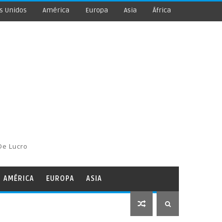
s Unidos
América
Europa
Asia
África
De Lucro
AMÉRICA
EUROPA
ASIA