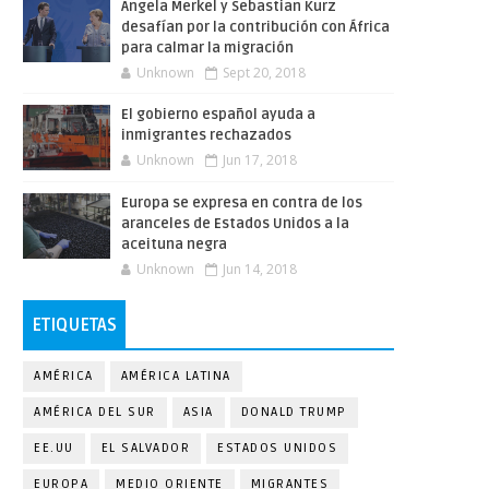
Angela Merkel y Sebastian Kurz
desafían por la contribución con África
para calmar la migración
Unknown
Sept 20, 2018
El gobierno español ayuda a
inmigrantes rechazados
Unknown
Jun 17, 2018
Europa se expresa en contra de los
aranceles de Estados Unidos a la
aceituna negra
Unknown
Jun 14, 2018
ETIQUETAS
AMÉRICA
AMÉRICA LATINA
AMÉRICA DEL SUR
ASIA
DONALD TRUMP
EE.UU
EL SALVADOR
ESTADOS UNIDOS
EUROPA
MEDIO ORIENTE
MIGRANTES