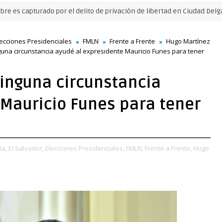
apturado por el delito de privación de libertad en Ciudad Delgado
lecciones Presidenciales
FMLN
Frente a Frente
Hugo Martínez
guna circunstancia ayudé al expresidente Mauricio Funes para tener
ninguna circunstancia
 Mauricio Funes para tener
a,
El Salvador,
Elecciones Presidenciales,
FMLN,
Frente a Frente,
Hugo