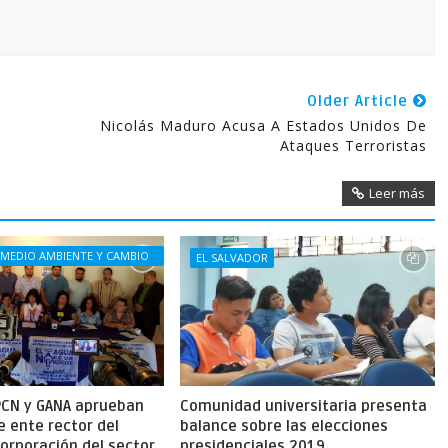
Older Article
Nicolás Maduro Acusa A Estados Unidos De
Ataques Terroristas
Leer más
 MEDIO AMBIENTE Y CAMBIO
EL SALVADOR
 PCN y GANA aprueban
Comunidad universitaria presenta
 ente rector del
balance sobre las elecciones
orporación del sector
presidenciales 2019