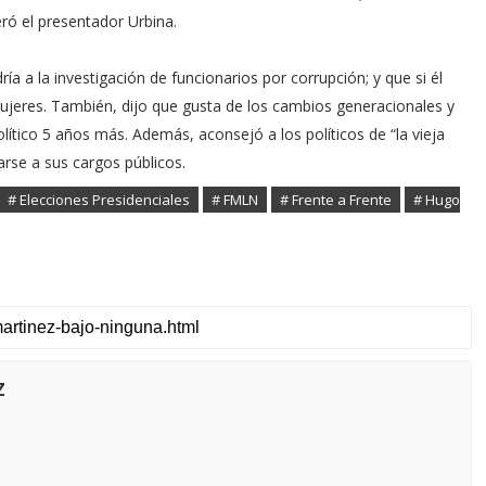
eró el presentador Urbina.
 a la investigación de funcionarios por corrupción; y que si él
mujeres. También, dijo que gusta de los cambios generacionales y
lítico 5 años más. Además, aconsejó a los políticos de “la vieja
arse a sus cargos públicos.
# Elecciones Presidenciales
# FMLN
# Frente a Frente
# Hugo
z