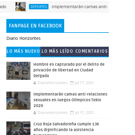
Implementarán camas anti-relaciones sexuales e
DEPORTES
FANPAGE EN FACEBOOK
Diario Horizontes
LO MÁS NUEVO
LO MÁS LEÍDO
COMENTARIOS
Hombre es capturado por el delito de
privación de libertad en Ciudad
Delgado
DiarioHorizontes
Jul 17, 2021
Implementarán camas anti-relaciones
sexuales en Juegos Olímpicos Tokio
2020
DiarioHorizontes
Jul 17, 2021
Cruz Roja Salvadoreña cumple 136
años dignificando la asistencia