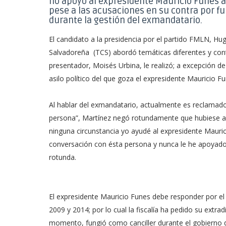
no apoyó al expresidente Mauricio Funes a l
pese a las acusaciones en su contra por f
durante la gestión del exmandatario.
El candidato a la presidencia por el partido FMLN, Hu
Salvadoreña (TCS) abordó temáticas diferentes y con
presentador, Moisés Urbina, le realizó; a excepción d
asilo político del que goza el expresidente Mauricio F
Al hablar del exmandatario, actualmente es reclamado 
persona”, Martínez negó rotundamente que hubiese ay
ninguna circunstancia yo ayudé al expresidente Mauric
conversación con ésta persona y nunca le he apoyado 
rotunda.
El expresidente Mauricio Funes debe responder por el
2009 y 2014; por lo cual la fiscalía ha pedido su extra
momento, fungió como canciller durante el gobierno de