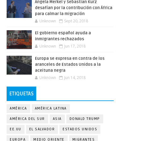
Angela Merkel y Sebastian Kurz
desafían por la contribución con África
para calmar la migración
Unknown
Sept 20, 2018
El gobierno español ayuda a
inmigrantes rechazados
Unknown
Jun 17, 2018
Europa se expresa en contra de los
aranceles de Estados Unidos a la
aceituna negra
Unknown
Jun 14, 2018
ETIQUETAS
AMÉRICA
AMÉRICA LATINA
AMÉRICA DEL SUR
ASIA
DONALD TRUMP
EE.UU
EL SALVADOR
ESTADOS UNIDOS
EUROPA
MEDIO ORIENTE
MIGRANTES