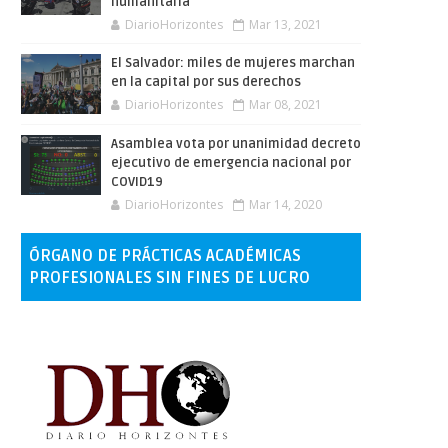
humanitaria
DiarioHorizontes
Mar 13, 2021
El Salvador: miles de mujeres marchan
en la capital por sus derechos
DiarioHorizontes
Mar 08, 2021
Asamblea vota por unanimidad decreto
ejecutivo de emergencia nacional por
COVID19
DiarioHorizontes
Mar 14, 2020
ÓRGANO DE PRÁCTICAS ACADÉMICAS
PROFESIONALES SIN FINES DE LUCRO