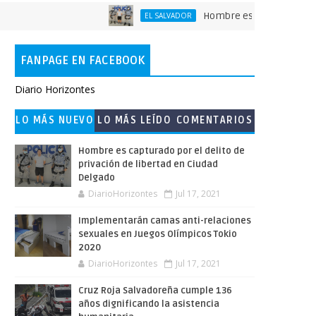
Hombre es capturado por el del
EL SALVADOR
FANPAGE EN FACEBOOK
Diario Horizontes
LO MÁS NUEVO
LO MÁS LEÍDO
COMENTARIOS
Hombre es capturado por el delito de
privación de libertad en Ciudad
Delgado
DiarioHorizontes
Jul 17, 2021
Implementarán camas anti-relaciones
sexuales en Juegos Olímpicos Tokio
2020
DiarioHorizontes
Jul 17, 2021
Cruz Roja Salvadoreña cumple 136
años dignificando la asistencia