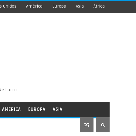
s Unidos
América
Europa
Asia
África
De Lucro
AMÉRICA
EUROPA
ASIA