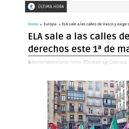
ÚLTIMA HORA
El Salvador: miles de mujeres marchan en la capital
EL SALVADOR
Home
Europa
ELA sale a las calles de Vasco y exige
ELA sale a las calles d
derechos este 1ª de m
Norma Tatiana Durán Torres
8 years ago
Europa,