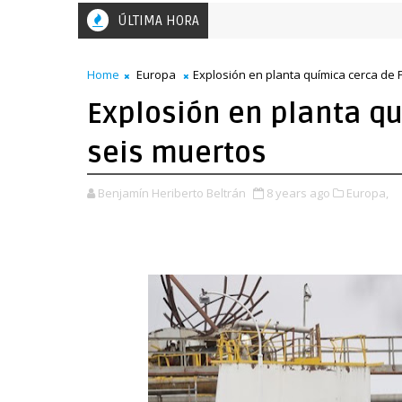
ÚLTIMA HORA
El Salvador: miles de mujeres marchan en la capital po
EL SALVADOR
Home
Europa
Explosión en planta química cerca de 
Explosión en planta q
seis muertos
Benjamín Heriberto Beltrán
8 years ago
Europa,