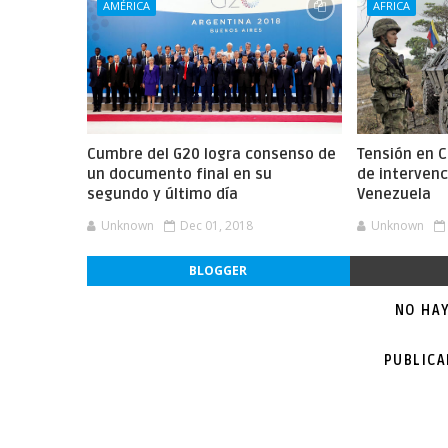
AMÉRICA
AFRICA
Cumbre del G20 logra consenso de
Tensión en 
un documento final en su
de intervenc
segundo y último día
Venezuela
Unknown
Dec 01, 2018
Unknown
BLOGGER
NO HA
PUBLIC