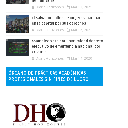
humanitaria
DiarioHorizontes
Mar 13, 2021
El Salvador: miles de mujeres marchan
en la capital por sus derechos
DiarioHorizontes
Mar 08, 2021
Asamblea vota por unanimidad decreto
ejecutivo de emergencia nacional por
COVID19
DiarioHorizontes
Mar 14, 2020
ÓRGANO DE PRÁCTICAS ACADÉMICAS
PROFESIONALES SIN FINES DE LUCRO