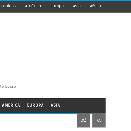
s Unidos
América
Europa
Asia
África
De Lucro
AMÉRICA
EUROPA
ASIA