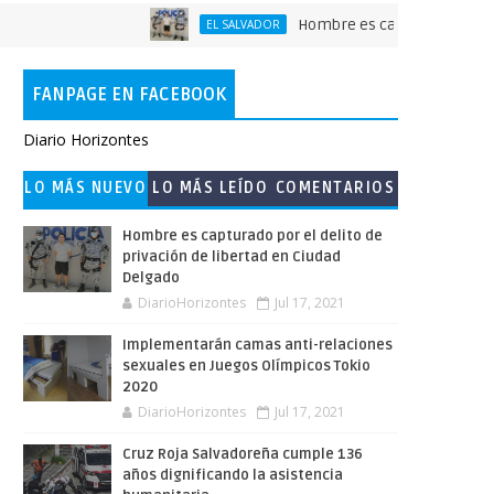
Hombre es capturado por el delito
EL SALVADOR
FANPAGE EN FACEBOOK
Diario Horizontes
LO MÁS NUEVO
LO MÁS LEÍDO
COMENTARIOS
Hombre es capturado por el delito de
privación de libertad en Ciudad
Delgado
DiarioHorizontes
Jul 17, 2021
Implementarán camas anti-relaciones
sexuales en Juegos Olímpicos Tokio
2020
DiarioHorizontes
Jul 17, 2021
Cruz Roja Salvadoreña cumple 136
años dignificando la asistencia