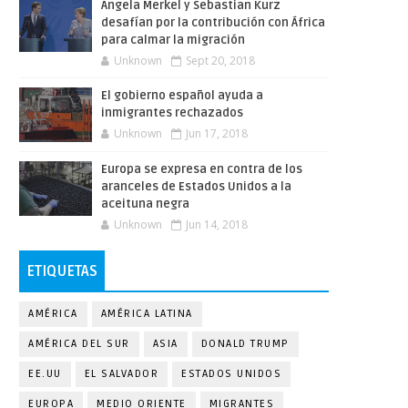
Angela Merkel y Sebastian Kurz
desafían por la contribución con África
para calmar la migración
Unknown
Sept 20, 2018
El gobierno español ayuda a
inmigrantes rechazados
Unknown
Jun 17, 2018
Europa se expresa en contra de los
aranceles de Estados Unidos a la
aceituna negra
Unknown
Jun 14, 2018
ETIQUETAS
AMÉRICA
AMÉRICA LATINA
AMÉRICA DEL SUR
ASIA
DONALD TRUMP
EE.UU
EL SALVADOR
ESTADOS UNIDOS
EUROPA
MEDIO ORIENTE
MIGRANTES