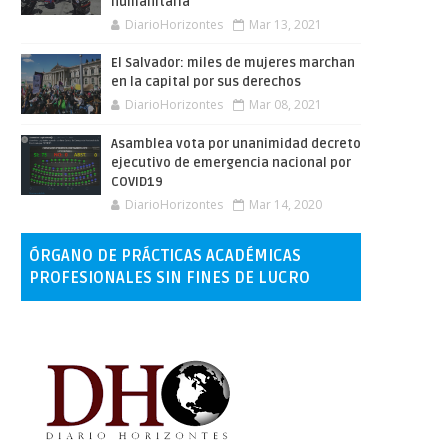
humanitaria
DiarioHorizontes
Mar 13, 2021
El Salvador: miles de mujeres marchan
en la capital por sus derechos
DiarioHorizontes
Mar 08, 2021
Asamblea vota por unanimidad decreto
ejecutivo de emergencia nacional por
COVID19
DiarioHorizontes
Mar 14, 2020
ÓRGANO DE PRÁCTICAS ACADÉMICAS
PROFESIONALES SIN FINES DE LUCRO