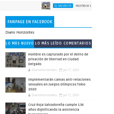
Hombre es capturado por el 
EL SALVADOR
FANPAGE EN FACEBOOK
Diario Horizontes
LO MÁS NUEVO
LO MÁS LEÍDO
COMENTARIOS
Hombre es capturado por el delito de
privación de libertad en Ciudad
Delgado
DiarioHorizontes
Jul 17, 2021
Implementarán camas anti-relaciones
sexuales en Juegos Olímpicos Tokio
2020
DiarioHorizontes
Jul 17, 2021
Cruz Roja Salvadoreña cumple 136
años dignificando la asistencia