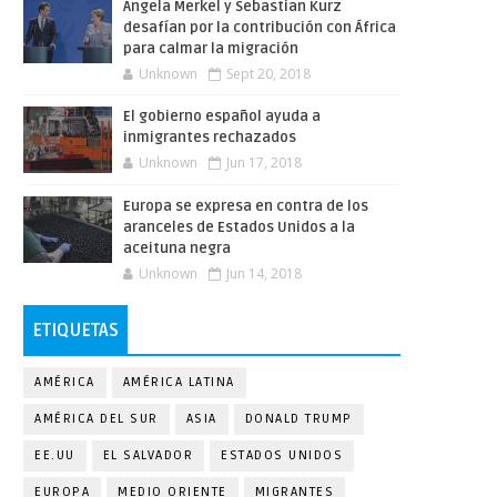
Angela Merkel y Sebastian Kurz
desafían por la contribución con África
para calmar la migración
Unknown
Sept 20, 2018
El gobierno español ayuda a
inmigrantes rechazados
Unknown
Jun 17, 2018
Europa se expresa en contra de los
aranceles de Estados Unidos a la
aceituna negra
Unknown
Jun 14, 2018
ETIQUETAS
AMÉRICA
AMÉRICA LATINA
AMÉRICA DEL SUR
ASIA
DONALD TRUMP
EE.UU
EL SALVADOR
ESTADOS UNIDOS
EUROPA
MEDIO ORIENTE
MIGRANTES