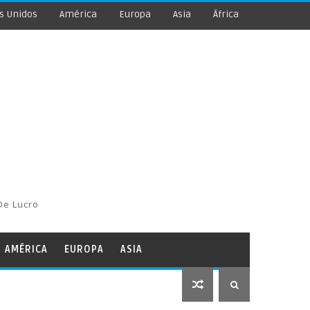
s Unidos
América
Europa
Asia
África
De Lucro
AMÉRICA
EUROPA
ASIA