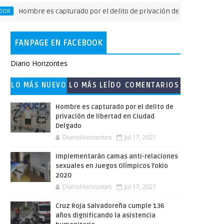
ombre es capturado por el delito de privación de libertad en Ciudad 
FANPAGE EN FACEBOOK
Diario Horizontes
LO MÁS NUEVO
LO MÁS LEÍDO
COMENTARIOS
Hombre es capturado por el delito de
privación de libertad en Ciudad
Delgado
DiarioHorizontes
Jul 17, 2021
Implementarán camas anti-relaciones
sexuales en Juegos Olímpicos Tokio
2020
DiarioHorizontes
Jul 17, 2021
Cruz Roja Salvadoreña cumple 136
años dignificando la asistencia