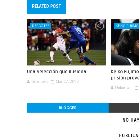
RELATED POST
DEPORTES
KEIKO FUJIMO
Una Selección que ilusiona
Keiko Fujimo
prisión prev
Unknown
Mar 27, 2019
Unknown
BLOGGER
NO HA
PUBLIC