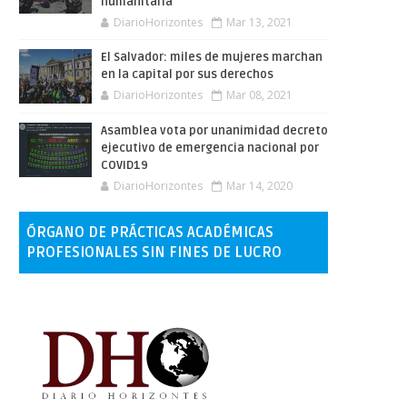
humanitaria
DiarioHorizontes
Mar 13, 2021
El Salvador: miles de mujeres marchan
en la capital por sus derechos
DiarioHorizontes
Mar 08, 2021
Asamblea vota por unanimidad decreto
ejecutivo de emergencia nacional por
COVID19
DiarioHorizontes
Mar 14, 2020
ÓRGANO DE PRÁCTICAS ACADÉMICAS
PROFESIONALES SIN FINES DE LUCRO