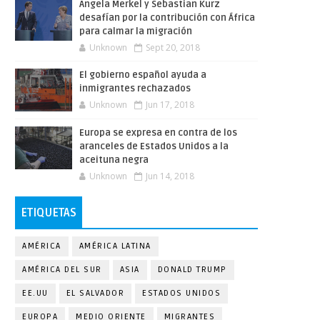
Angela Merkel y Sebastian Kurz
desafían por la contribución con África
para calmar la migración
Unknown
Sept 20, 2018
El gobierno español ayuda a
inmigrantes rechazados
Unknown
Jun 17, 2018
Europa se expresa en contra de los
aranceles de Estados Unidos a la
aceituna negra
Unknown
Jun 14, 2018
ETIQUETAS
AMÉRICA
AMÉRICA LATINA
AMÉRICA DEL SUR
ASIA
DONALD TRUMP
EE.UU
EL SALVADOR
ESTADOS UNIDOS
EUROPA
MEDIO ORIENTE
MIGRANTES