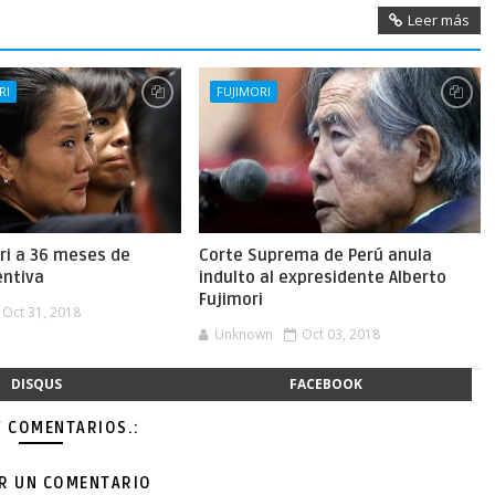
Leer más
RI
FUJIMORI
ri a 36 meses de
Corte Suprema de Perú anula
entiva
indulto al expresidente Alberto
Fujimori
Oct 31, 2018
Unknown
Oct 03, 2018
DISQUS
FACEBOOK
Y COMENTARIOS.:
AR UN COMENTARIO