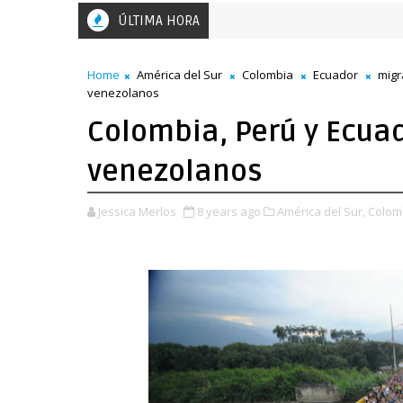
ÚLTIMA HORA
mujeres marchan en la capital por sus derechos
Home
América del Sur
Colombia
Ecuador
migr
venezolanos
Colombia, Perú y Ecua
venezolanos
Jessica Merlos
8 years ago
América del Sur,
Colom