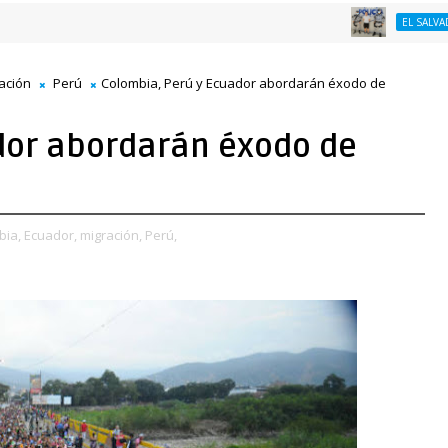
H
EL SALVADOR
ación
Perú
Colombia, Perú y Ecuador abordarán éxodo de
dor abordarán éxodo de
bia,
Ecuador,
migración,
Perú,