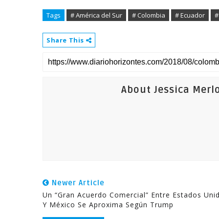
Tags
# América del Sur
# Colombia
# Ecuador
#
Share This
About Jessica Merl
Newer Article
Un “gran Acuerdo Comercial” Entre Estados Uni
Y México Se Aproxima Según Trump