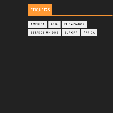
ETIQUETAS
AMÉRICA
ASIA
EL SALVADOR
ESTADOS UNIDOS
EUROPA
ÁFRICA