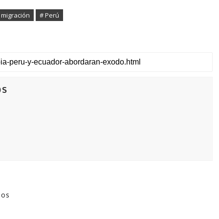
 migración
# Perú
os
dos