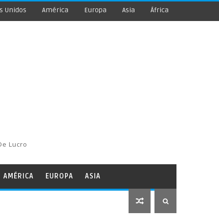
s Unidos
América
Europa
Asia
África
De Lucro
AMÉRICA
EUROPA
ASIA