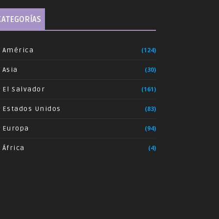
CATEGORÍAS
América
(124)
Asia
(30)
El Salvador
(161)
Estados Unidos
(83)
Europa
(94)
África
(4)