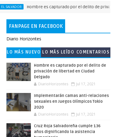
Hombre es capturado por el delito de privación de libertad en
VADOR
FANPAGE EN FACEBOOK
Diario Horizontes
LO MÁS NUEVO
LO MÁS LEÍDO
COMENTARIOS
Hombre es capturado por el delito de
privación de libertad en Ciudad
Delgado
DiarioHorizontes
Jul 17, 2021
Implementarán camas anti-relaciones
sexuales en Juegos Olímpicos Tokio
2020
DiarioHorizontes
Jul 17, 2021
Cruz Roja Salvadoreña cumple 136
años dignificando la asistencia