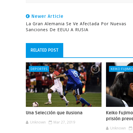
Newer Article
La Gran Alemania Se Ve Afectada Por Nuevas
Sanciones De EEUU A RUSIA
RELATED POST
DEPORTES
KEIKO FUJIMO
Una Selección que ilusiona
Keiko Fujimo
prisión prev
Unknown
Mar 27, 2019
Unknown