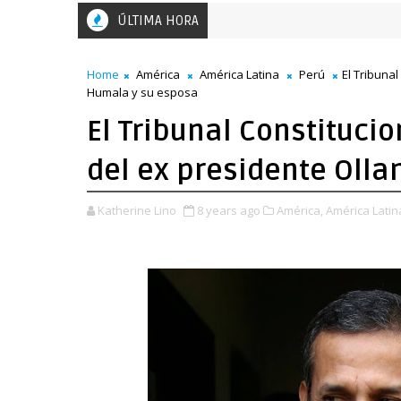
ÚLTIMA HORA
Home
América
América Latina
Perú
El Tribunal
Humala y su esposa
El Tribunal Constitucio
del ex presidente Oll
Katherine Lino
8 years ago
América,
América Latin