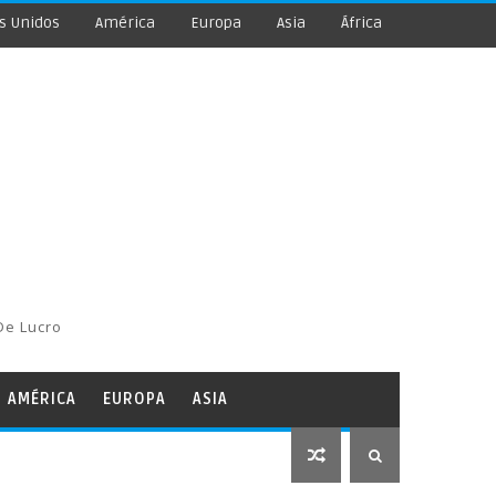
s Unidos
América
Europa
Asia
África
De Lucro
AMÉRICA
EUROPA
ASIA