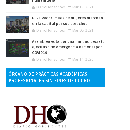
humanitaria
DiarioHorizontes
Mar 13, 2021
El Salvador: miles de mujeres marchan
en la capital por sus derechos
DiarioHorizontes
Mar 08, 2021
Asamblea vota por unanimidad decreto
ejecutivo de emergencia nacional por
COVID19
DiarioHorizontes
Mar 14, 2020
ÓRGANO DE PRÁCTICAS ACADÉMICAS
PROFESIONALES SIN FINES DE LUCRO