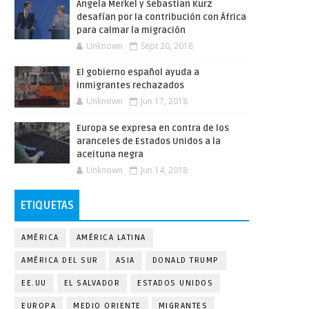
Angela Merkel y Sebastian Kurz
desafían por la contribución con África
para calmar la migración
Unknown
Sept 20, 2018
El gobierno español ayuda a
inmigrantes rechazados
Unknown
Jun 17, 2018
Europa se expresa en contra de los
aranceles de Estados Unidos a la
aceituna negra
Unknown
Jun 14, 2018
ETIQUETAS
AMÉRICA
AMÉRICA LATINA
AMÉRICA DEL SUR
ASIA
DONALD TRUMP
EE.UU
EL SALVADOR
ESTADOS UNIDOS
EUROPA
MEDIO ORIENTE
MIGRANTES